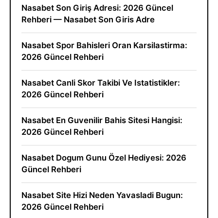
Nasabet Son Giriş Adresi: 2026 Güncel
Rehberi — Nasabet Son Giris Adre
Nasabet Spor Bahisleri Oran Karsilastirma:
2026 Güncel Rehberi
Nasabet Canli Skor Takibi Ve Istatistikler:
2026 Güncel Rehberi
Nasabet En Guvenilir Bahis Sitesi Hangisi:
2026 Güncel Rehberi
Nasabet Dogum Gunu Özel Hediyesi: 2026
Güncel Rehberi
Nasabet Site Hizi Neden Yavasladi Bugun:
2026 Güncel Rehberi