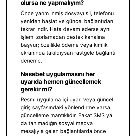
olursa ne yapmalıyım?
Önce yarım inmiş dosyayı sil, telefonu
yeniden başlat ve güncel bağlantıdan
tekrar indir. Hata devam ederse aynı
işlemi zorlamadan destek kanalına
başvur; özellikle ödeme veya kimlik
ekranında takıldıysan rastgele bağlantı
deneme.
Nasabet uygulamasını her
uyarıda hemen güncellemek
gerekir mi?
Resmi uygulama içi uyarı veya güncel
giriş sayfasındaki yönlendirme varsa
güncelleme mantıklıdır. Fakat SMS ya
da tanımadığın sosyal medya
mesajıyla gelen bağlantılarda önce