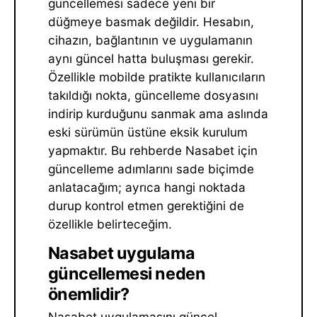
güncellemesi sadece yeni bir
düğmeye basmak değildir. Hesabın,
cihazın, bağlantının ve uygulamanın
aynı güncel hatta buluşması gerekir.
Özellikle mobilde pratikte kullanıcıların
takıldığı nokta, güncelleme dosyasını
indirip kurduğunu sanmak ama aslında
eski sürümün üstüne eksik kurulum
yapmaktır. Bu rehberde Nasabet için
güncelleme adımlarını sade biçimde
anlatacağım; ayrıca hangi noktada
durup kontrol etmen gerektiğini de
özellikle belirteceğim.
Nasabet uygulama
güncellemesi neden
önemlidir?
Nasabet uygulamasını güncel