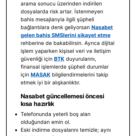
arama sonucu üzerinden indirilen
dosyalarda risk artar. İstenmeyen
bahis mesajlarıyla ilgili şüpheli
bağlantılara denk geliyorsan
Nasabet
gelen bahis SMSlerini şikayet etme
rehberine de bakabilirsin. Ayrıca dijital
işlem yaparken kişisel veri ve iletişim
güvenliği için
BTK
duyurularını,
finansal işlemlerde şüpheli durumlar
için
MASAK
bilgilendirmelerini takip
etmek iyi bir alışkanlıktır.
Nasabet güncellemesi öncesi
kısa hazırlık
Telefonunda yeterli boş alan
olduğundan emin ol.
Eski indirme dosyalarını temizle; aynı