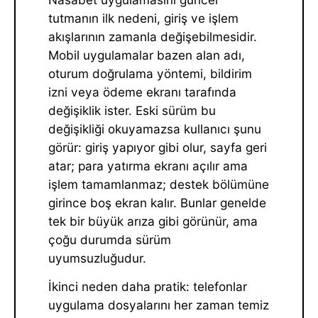
tutmanın ilk nedeni, giriş ve işlem
akışlarının zamanla değişebilmesidir.
Mobil uygulamalar bazen alan adı,
oturum doğrulama yöntemi, bildirim
izni veya ödeme ekranı tarafında
değişiklik ister. Eski sürüm bu
değişikliği okuyamazsa kullanıcı şunu
görür: giriş yapıyor gibi olur, sayfa geri
atar; para yatırma ekranı açılır ama
işlem tamamlanmaz; destek bölümüne
girince boş ekran kalır. Bunlar genelde
tek bir büyük arıza gibi görünür, ama
çoğu durumda sürüm
uyumsuzluğudur.
İkinci neden daha pratik: telefonlar
uygulama dosyalarını her zaman temiz