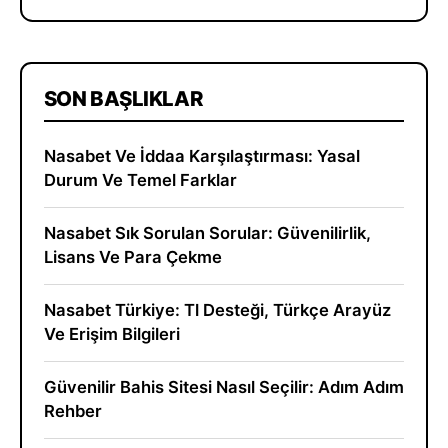
SON BAŞLIKLAR
Nasabet Ve İddaa Karşılaştırması: Yasal
Durum Ve Temel Farklar
Nasabet Sık Sorulan Sorular: Güvenilirlik,
Lisans Ve Para Çekme
Nasabet Türkiye: Tl Desteği, Türkçe Arayüz
Ve Erişim Bilgileri
Güvenilir Bahis Sitesi Nasıl Seçilir: Adım Adım
Rehber