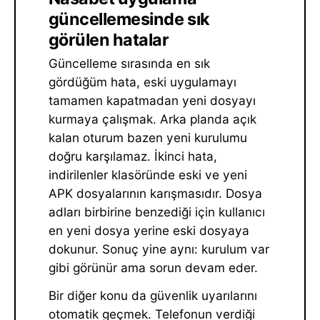
güncellemesinde sık
görülen hatalar
Güncelleme sırasında en sık
gördüğüm hata, eski uygulamayı
tamamen kapatmadan yeni dosyayı
kurmaya çalışmak. Arka planda açık
kalan oturum bazen yeni kurulumu
doğru karşılamaz. İkinci hata,
indirilenler klasöründe eski ve yeni
APK dosyalarının karışmasıdır. Dosya
adları birbirine benzediği için kullanıcı
en yeni dosya yerine eski dosyaya
dokunur. Sonuç yine aynı: kurulum var
gibi görünür ama sorun devam eder.
Bir diğer konu da güvenlik uyarılarını
otomatik geçmek. Telefonun verdiği