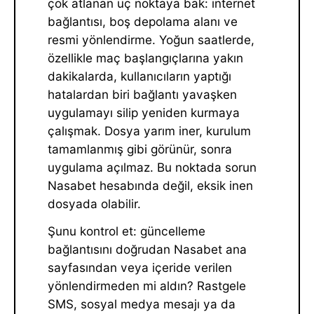
çok atlanan üç noktaya bak: internet
bağlantısı, boş depolama alanı ve
resmi yönlendirme. Yoğun saatlerde,
özellikle maç başlangıçlarına yakın
dakikalarda, kullanıcıların yaptığı
hatalardan biri bağlantı yavaşken
uygulamayı silip yeniden kurmaya
çalışmak. Dosya yarım iner, kurulum
tamamlanmış gibi görünür, sonra
uygulama açılmaz. Bu noktada sorun
Nasabet hesabında değil, eksik inen
dosyada olabilir.
Şunu kontrol et: güncelleme
bağlantısını doğrudan Nasabet ana
sayfasından veya içeride verilen
yönlendirmeden mi aldın? Rastgele
SMS, sosyal medya mesajı ya da