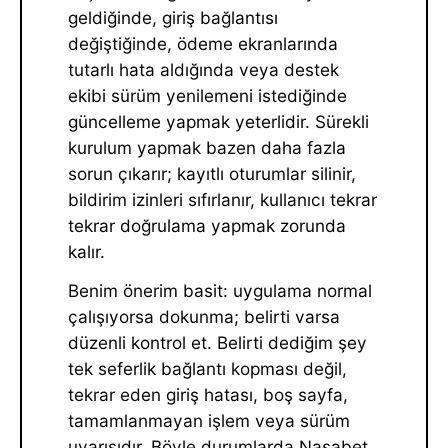
geldiğinde, giriş bağlantısı
değiştiğinde, ödeme ekranlarında
tutarlı hata aldığında veya destek
ekibi sürüm yenilemeni istediğinde
güncelleme yapmak yeterlidir. Sürekli
kurulum yapmak bazen daha fazla
sorun çıkarır; kayıtlı oturumlar silinir,
bildirim izinleri sıfırlanır, kullanıcı tekrar
tekrar doğrulama yapmak zorunda
kalır.
Benim önerim basit: uygulama normal
çalışıyorsa dokunma; belirti varsa
düzenli kontrol et. Belirti dediğim şey
tek seferlik bağlantı kopması değil,
tekrar eden giriş hatası, boş sayfa,
tamamlanmayan işlem veya sürüm
uyarısıdır. Böyle durumlarda Nasabet