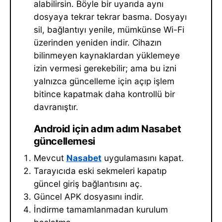
alabilirsin. Böyle bir uyarıda aynı
dosyaya tekrar tekrar basma. Dosyayı
sil, bağlantıyı yenile, mümkünse Wi-Fi
üzerinden yeniden indir. Cihazın
bilinmeyen kaynaklardan yüklemeye
izin vermesi gerekebilir; ama bu izni
yalnızca güncelleme için açıp işlem
bitince kapatmak daha kontrollü bir
davranıştır.
Android için adım adım Nasabet
güncellemesi
Mevcut
Nasabet
uygulamasını kapat.
Tarayıcıda eski sekmeleri kapatıp
güncel giriş bağlantısını aç.
Güncel APK dosyasını indir.
İndirme tamamlanmadan kurulum