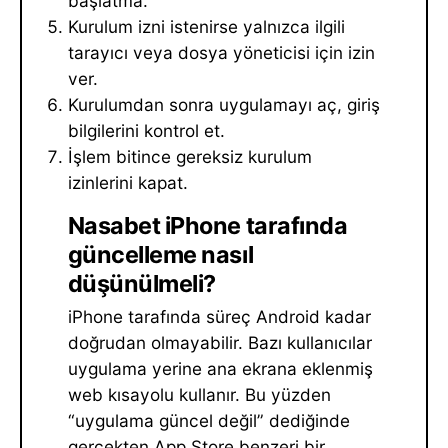
başlatma.
Kurulum izni istenirse yalnızca ilgili
tarayıcı veya dosya yöneticisi için izin
ver.
Kurulumdan sonra uygulamayı aç, giriş
bilgilerini kontrol et.
İşlem bitince gereksiz kurulum
izinlerini kapat.
Nasabet iPhone tarafında
güncelleme nasıl
düşünülmeli?
iPhone tarafında süreç Android kadar
doğrudan olmayabilir. Bazı kullanıcılar
uygulama yerine ana ekrana eklenmiş
web kısayolu kullanır. Bu yüzden
“uygulama güncel değil” dediğinde
gerçekten App Store benzeri bir